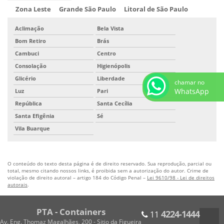
Zona Leste
Grande São Paulo
Litoral de São Paulo
Aclimação
Bela Vista
Bom Retiro
Brás
Cambuci
Centro
Consolação
Higienópolis
Glicério
Liberdade
chamar no
WhatsApp
Luz
Pari
República
Santa Cecília
Santa Efigênia
Sé
Vila Buarque
O conteúdo do texto desta página é de direito reservado. Sua reprodução, parcial ou
total, mesmo citando nossos links, é proibida sem a autorização do autor. Crime de
violação de direito autoral – artigo 184 do Código Penal –
Lei 9610/98 - Lei de direitos
autorais
.
PTA - Containers
4224-1444
11
Av. Eng. Thomaz Magalhães, 200 - Sitio da Figueira