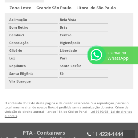
Zona Leste
Grande São Paulo
Litoral de São Paulo
Aclimação
Bela Vista
Bom Retiro
Brás
Cambuci
Centro
Consolação
Higienópolis
Glicério
Liberdade
chamar no
WhatsApp
Luz
Pari
República
Santa Cecília
Santa Efigênia
Sé
Vila Buarque
O conteúdo do texto desta página é de direito reservado. Sua reprodução, parcial ou
total, mesmo citando nossos links, é proibida sem a autorização do autor. Crime de
violação de direito autoral – artigo 184 do Código Penal –
Lei 9610/98 - Lei de direitos
autorais
.
PTA - Containers
4224-1444
11