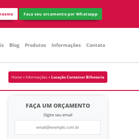
 mesmo
Faca seu orcamento por Whatsapp
is
Blog
Produtos
Informações
Contato
Home
»
Informações
»
Locação Container Bilheteria
FAÇA UM ORÇAMENTO
Digite seu email