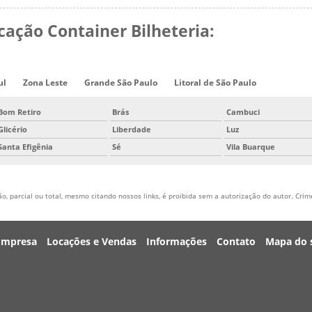
ação Container Bilheteria:
ul
Zona Leste
Grande São Paulo
Litoral de São Paulo
Bom Retiro
Brás
Cambuci
Glicério
Liberdade
Luz
Santa Efigênia
Sé
Vila Buarque
, parcial ou total, mesmo citando nossos links, é proibida sem a autorização do autor. Crime
Empresa
Locações e Vendas
Informações
Contato
Mapa do s