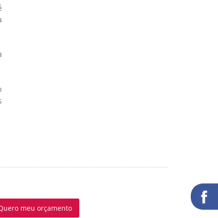
é
a
a
o
s
Quero meu orçamento