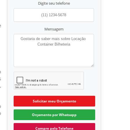
Digite seu telefone
e
Mensagem
o
s
,
Solicitar meu Orçamento
o
o
Orçamento por Whatsapp
Compre pelo Telefone