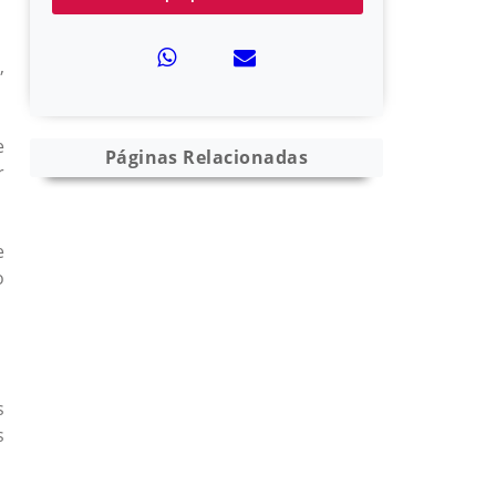
,
e
Páginas Relacionadas
r
e
o
s
s