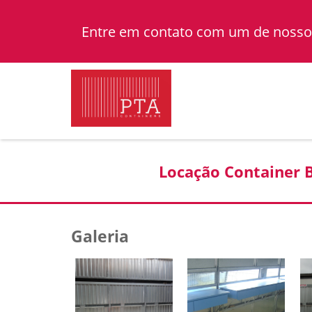
Entre em contato com um de nossos
Locação Container B
Galeria