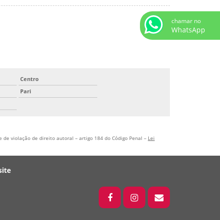
chamar no
WhatsApp
Centro
Pari
 de violação de direito autoral – artigo 184 do Código Penal –
Lei
ite