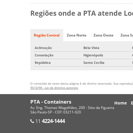
Regiões onde a PTA atende Loc
Região Central
Zona Norte
Zona Oeste
Zona S
Aclimação
Bela Vista
Consolação
Higienópolis
República
Santa Cecília
O conteúdo do texto desta página é de direito reservado. Sua reprodução
9610/98 - Lei de direitos autorais
.
PTA - Containers
Home
Av. Eng. Thomaz Magalhães, 200 - Sitio da Figueira
São Paulo-SP - CEP: 03211-020
4224-1444
11