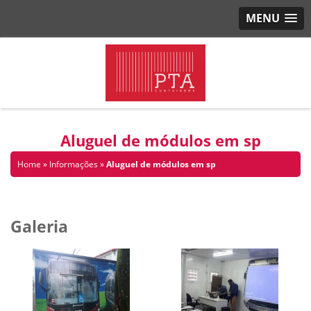
MENU
Aluguel de módulos em sp
Home
»
Informações
»
Aluguel de módulos em sp
Galeria