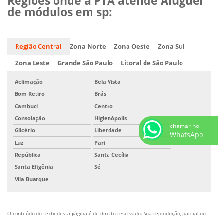
Regiões onde a PTA atende Aluguel
de módulos em sp:
Região Central
Zona Norte
Zona Oeste
Zona Sul
Zona Leste
Grande São Paulo
Litoral de São Paulo
Aclimação
Bela Vista
Bom Retiro
Brás
Cambuci
Centro
Consolação
Higienópolis
chamar no
Glicério
Liberdade
WhatsApp
Luz
Pari
República
Santa Cecília
Santa Efigênia
Sé
Vila Buarque
O conteúdo do texto desta página é de direito reservado. Sua reprodução, parcial ou