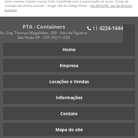
total, mesmo citando nossos links, é proibida sem a autorização do autor. Crime de
violação de direito autoral – artigo 184 do Código Penal –
Lei 9610/98 - Lei de direitos
autorais
.
PTA - Containers
4224-1444
11
Av. Eng. Thomaz Magalhães, 200 - Sitio da Figueira
São Paulo-SP - CEP: 03211-020
Home
Empresa
Locações e Vendas
Informações
Contato
Mapa do site